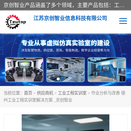
京创智业产品涵盖了多个领域，主要产品包括：工业4.0生产线解决方案，智慧物流综合实训室，教学设备与实验室建设，虚拟仿真实验室等。公司将秉持“创新、执着、诚信、共赢”的理念，以“将服务当作使命”为核心价值观，致力于为客户创造价值，与客户、合作伙伴和员工共同成长。
江苏京创智业信息科技有限公司
VR物流实训
低碳供应链
生产系统仿真
冷链物流
供应链管理
思政
当前位置：
首页
>
供应商机
>
工业工程实训室
> 作业分析与改善 德
智慧零售实训
智能制造
州工业工程实训室解决方案 _京创智业
智慧物流实训室
质量管理实验台
物流数字孪生
数字企业经营