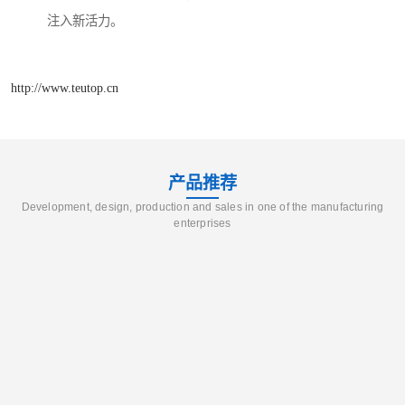
注入新活力。​
http://www.teutop.cn
产品推荐
Development, design, production and sales in one of the manufacturing
enterprises