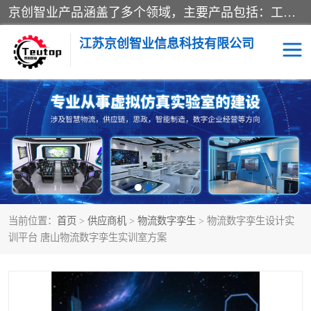
京创智业产品涵盖了多个领域，主要产品包括：工业4.0生产线解决方案，智慧物流综合实训室，教学设备与实验室建设，虚拟仿真实验室等。公司将秉持“创新、执着、诚信、共赢”的理念，以“将服务当作使命”为核心价值观，致力于为客户创造价值，与客户、合作伙伴和员工共同成长。
江苏京创智业信息科技有限公司
VR物流实训
低碳供应链
生产系统仿真
冷链物流
供应链管理
思政
当前位置：
首页
>
供应商机
>
物流数字孪生
> 物流数字孪生设计实
智慧零售实训
智能制造
训平台 唐山物流数字孪生实训室方案
智慧物流实训室
质量管理实验台
物流数字孪生
数字企业经营