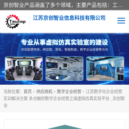
京创智业产品涵盖了多个领域，主要产品包括：工业4.0生产线解决方案，智慧物流综合实训室，教学设备与实验室建设，虚拟仿真实验室等。公司将秉持“创新、执着、诚信、共赢”的理念，以“将服务当作使命”为核心价值观，致力于为客户创造价值，与客户、合作伙伴和员工共同成长。
江苏京创智业信息科技有限公司
VR物流实训
低碳供应链
生产系统仿真
冷链物流
供应链管理
思政
当前位置：
首页
>
供应商机
>
数字企业经营
> 江苏数字化企业经营
智慧零售实训
智能制造
实训解决方案 多点触控数字企业经营之道虚拟仿真实验平台 _京创智
业
智慧物流实训室
质量管理实验台
物流数字孪生
数字企业经营