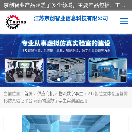
京创智业产品涵盖了多个领域，主要产品包括：工业4.0生产线解决方案，智慧物流综合实训室，教学设备与实验室建设，虚拟仿真实验室等。公司将秉持“创新、执着、诚信、共赢”的理念，以“将服务当作使命”为核心价值观，致力于为客户创造价值，与客户、合作伙伴和员工共同成长。
江苏京创智业信息科技有限公司
VR物流实训
低碳供应链
生产系统仿真
冷链物流
供应链管理
思政
当前位置：
首页
>
供应商机
>
物流数字孪生
> AI+智慧立体仓运营优
智慧零售实训
智能制造
化仿真验证平台 河南物流数字孪生实训室应用
智慧物流实训室
质量管理实验台
物流数字孪生
数字企业经营