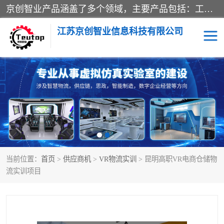
京创智业产品涵盖了多个领域，主要产品包括：工业4.0生产线解决方案，智慧物流综合实训室，教学设备与实验室建设，虚拟仿真实验室等。公司将秉持“创新、执着、诚信、共赢”的理念，以“将服务当作使命”为核心价值观，致力于为客户创造价值，与客户、合作伙伴和员工共同成长。
江苏京创智业信息科技有限公司
VR物流实训
低碳供应链
生产系统仿真
冷链物流
供应链管理
思政
当前位置：
首页
>
供应商机
>
VR物流实训
> 昆明高职VR电商仓储物
智慧零售实训
智能制造
流实训项目
智慧物流实训室
质量管理实验台
物流数字孪生
数字企业经营