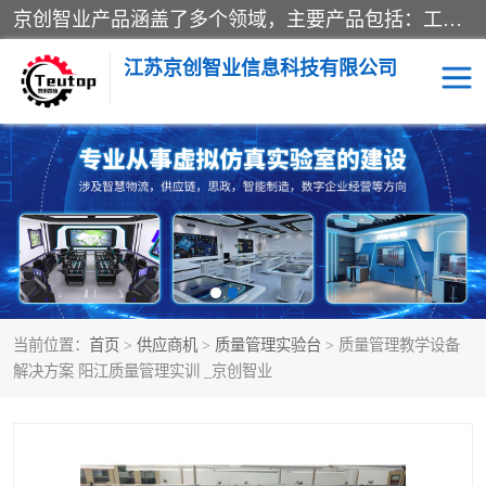
京创智业产品涵盖了多个领域，主要产品包括：工业4.0生产线解决方案，智慧物流综合实训室，教学设备与实验室建设，虚拟仿真实验室等。公司将秉持“创新、执着、诚信、共赢”的理念，以“将服务当作使命”为核心价值观，致力于为客户创造价值，与客户、合作伙伴和员工共同成长。
江苏京创智业信息科技有限公司
VR物流实训
低碳供应链
生产系统仿真
冷链物流
供应链管理
思政
当前位置：
首页
>
供应商机
>
质量管理实验台
> 质量管理教学设备
智慧零售实训
智能制造
解决方案 阳江质量管理实训 _京创智业
智慧物流实训室
质量管理实验台
物流数字孪生
数字企业经营