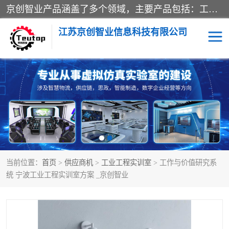
京创智业产品涵盖了多个领域，主要产品包括：工业4.0生产线解决方案，智慧物流综合实训室，教学设备与实验室建设，虚拟仿真实验室等。公司将秉持“创新、执着、诚信、共赢”的理念，以“将服务当作使命”为核心价值观，致力于为客户创造价值，与客户、合作伙伴和员工共同成长。
江苏京创智业信息科技有限公司
VR物流实训
低碳供应链
生产系统仿真
冷链物流
供应链管理
思政
当前位置：
首页
>
供应商机
>
工业工程实训室
> 工作与价值研究系
智慧零售实训
智能制造
统 宁波工业工程实训室方案 _京创智业
智慧物流实训室
质量管理实验台
物流数字孪生
数字企业经营