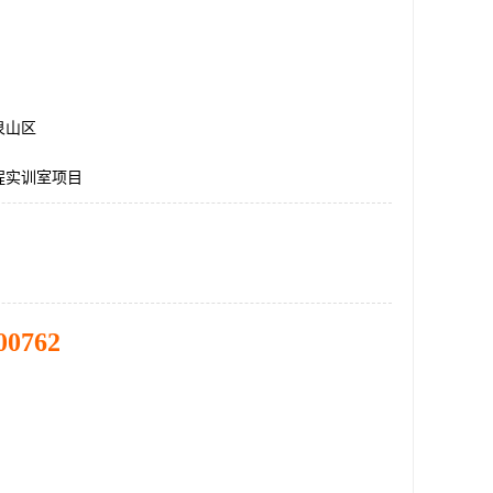
泉山区
程实训室项目
00762