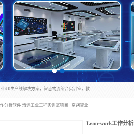
京创智业产品涵盖了多个领域，主要产品包括：工业4.0生产线解决方案，智慧物流综合实训室，教学设备与实验室建设，虚拟仿真实验室等。公司将秉持“创新、执着、诚信、共赢”的理念，以“将服务当作使命”为核心价值观，致力于为客户创造价值，与客户、合作伙伴和员工共同成长。
ork工作分析软件 清远工业工程实训室项目 _京创智业
Lean-work工