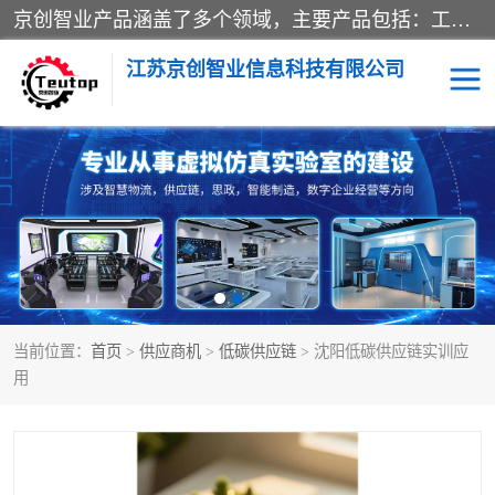
京创智业产品涵盖了多个领域，主要产品包括：工业4.0生产线解决方案，智慧物流综合实训室，教学设备与实验室建设，虚拟仿真实验室等。公司将秉持“创新、执着、诚信、共赢”的理念，以“将服务当作使命”为核心价值观，致力于为客户创造价值，与客户、合作伙伴和员工共同成长。
江苏京创智业信息科技有限公司
VR物流实训
低碳供应链
生产系统仿真
冷链物流
供应链管理
思政
当前位置：
首页
>
供应商机
>
低碳供应链
> 沈阳低碳供应链实训应
智慧零售实训
智能制造
用
智慧物流实训室
质量管理实验台
物流数字孪生
数字企业经营