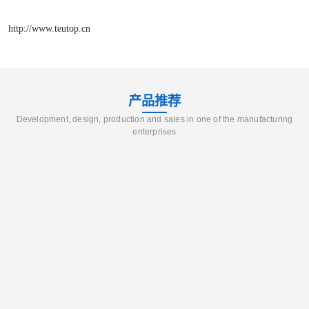
http://www.teutop.cn
产品推荐
Development, design, production and sales in one of the manufacturing
enterprises