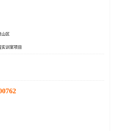
泉山区
程实训室项目
00762