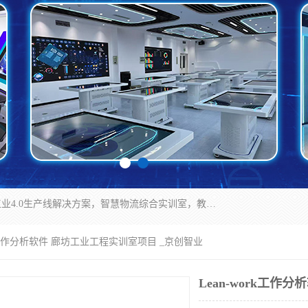
京创智业产品涵盖了多个领域，主要产品包括：工业4.0生产线解决方案，智慧物流综合实训室，教学设备与实验室建设，虚拟仿真实验室等。公司将秉持“创新、执着、诚信、共赢”的理念，以“将服务当作使命”为核心价值观，致力于为客户创造价值，与客户、合作伙伴和员工共同成长。
ork工作分析软件 廊坊工业工程实训室项目 _京创智业
Lean-work工