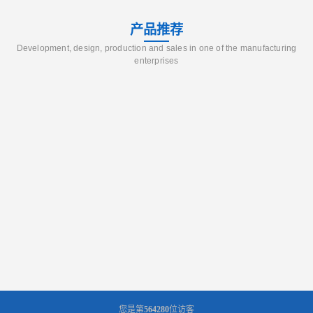
产品推荐
Development, design, production and sales in one of the manufacturing
enterprises
您是第
564280
位访客