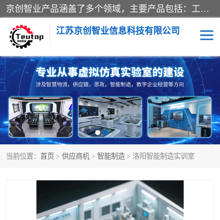
京创智业产品涵盖了多个领域，主要产品包括：工业4.0生产线解决方案，智慧物流综合实训室，教学设备与实验室建设，虚拟仿真实验室等。公司将秉持“创新、执着、诚信、共赢”的理念，以“将服务当作使命”为核心价值观，致力于为客户创造价值，与客户、合作伙伴和员工共同成长。
江苏京创智业信息科技有限公司
VR物流实训
低碳供应链
生产系统仿真
冷链物流
供应链管理
思政
当前位置：
首页
>
供应商机
>
智能制造
> 洛阳智能制造实训室
智慧零售实训
智能制造
智慧物流实训室
质量管理实验台
物流数字孪生
数字企业经营