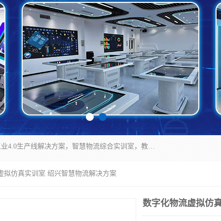
京创智业产品涵盖了多个领域，主要产品包括：工业4.0生产线解决方案，智慧物流综合实训室，教学设备与实验室建设，虚拟仿真实验室等。公司将秉持“创新、执着、诚信、共赢”的理念，以“将服务当作使命”为核心价值观，致力于为客户创造价值，与客户、合作伙伴和员工共同成长。
虚拟仿真实训室 绍兴智慧物流解决方案
数字化物流虚拟仿真