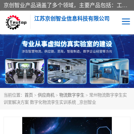
京创智业产品涵盖了多个领域，主要产品包括：工业4.0生产线解决方案，智慧物流综合实训室，教学设备与实验室建设，虚拟仿真实验室等。公司将秉持“创新、执着、诚信、共赢”的理念，以“将服务当作使命”为核心价值观，致力于为客户创造价值，与客户、合作伙伴和员工共同成长。
江苏京创智业信息科技有限公司
VR物流实训
低碳供应链
生产系统仿真
冷链物流
供应链管理
思政
当前位置：
首页
>
供应商机
>
物流数字孪生
> 常州物流数字孪生实
智慧零售实训
智能制造
训室解决方案 数字化物流孪生实训系统 _京创智业
智慧物流实训室
质量管理实验台
物流数字孪生
数字企业经营