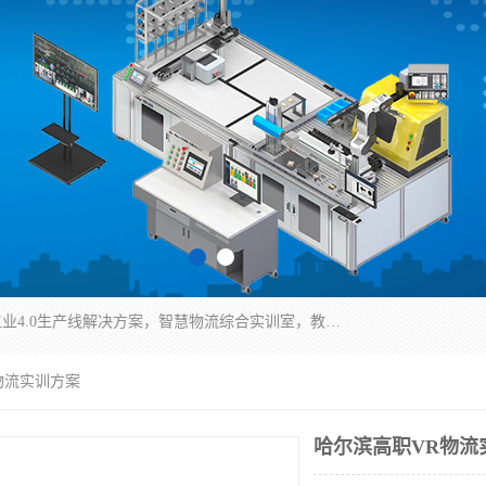
京创智业产品涵盖了多个领域，主要产品包括：工业4.0生产线解决方案，智慧物流综合实训室，教学设备与实验室建设，虚拟仿真实验室等。公司将秉持“创新、执着、诚信、共赢”的理念，以“将服务当作使命”为核心价值观，致力于为客户创造价值，与客户、合作伙伴和员工共同成长。
物流实训方案
哈尔滨高职VR物流