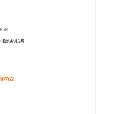
泉山区
VR物流实训方案
00762