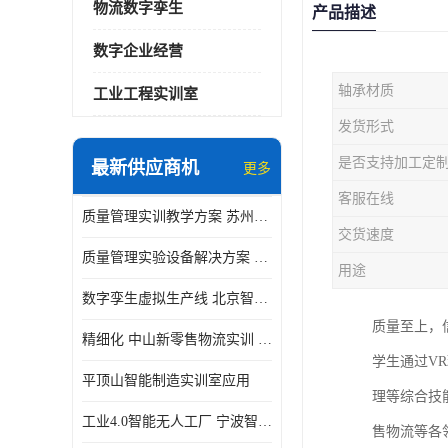
物流数字孪生
产品描述
数字企业经营
轴承材质
工业工程实训室
发货形式
是否支持加工定
最新供应商机
更多
客服在线
质量管理实训教学方案 苏州质量管理实训 _京创智业
交货速度
质量管理实验设备解决方案 徐州质量管理实训 _京创智业
用途
数字孪生虚拟生产线 北京智能制造仿真应用
质量至上，
精细化 中山新零售物流实训 数字化赋能
学生通过V
平顶山智能制造实训室应用
理等综合技
工业4.0智能无人工厂 宁波智能制造仿真项目
售物流等各