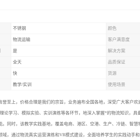
不锈钢
颜色
物流运输
客户满意度
制
是
解决方案
全天
品质保证
快
货源
教学/实训
使用场景
信誉至上，价格合理是我们的宗旨，业务遍布全国各地，深受广大客户欢
R理论学习、模拟实验、实训演练等各环节，地深入掌握*的物流知识，具
能。同时，该教学实践基地，覆盖电商、港区、空港、生产、冷链、智慧
领域，通过物流真实运营演练和VR模式建设，全面培养学生的实践动手