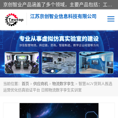
京创智业产品涵盖了多个领域，主要产品包括：工业4.0生产线解决方案，智慧物流综合实训室，教学设备与实验室建设，虚拟仿真实验室等。公司将秉持“创新、执着、诚信、共赢”的理念，以“将服务当作使命”为核心价值观，致力于为客户创造价值，与客户、合作伙伴和员工共同成长。
江苏京创智业信息科技有限公司
VR物流实训
低碳供应链
生产系统仿真
冷链物流
供应链管理
思政
当前位置：
首页
>
供应商机
>
物流数字孪生
> 智慧AGV货到人拣选
智慧零售实训
智能制造
运营优化仿真验证平台 日照物流数字孪生实训室
智慧物流实训室
质量管理实验台
物流数字孪生
数字企业经营