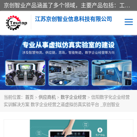
京创智业产品涵盖了多个领域，主要产品包括：工业4.0生产线解决方案，智慧物流综合实训室，教学设备与实验室建设，虚拟仿真实验室等。公司将秉持“创新、执着、诚信、共赢”的理念，以“将服务当作使命”为核心价值观，致力于为客户创造价值，与客户、合作伙伴和员工共同成长。
江苏京创智业信息科技有限公司
VR物流实训
低碳供应链
生产系统仿真
冷链物流
供应链管理
思政
当前位置：
首页
>
供应商机
>
数字企业经营
> 信阳数字化企业经营
智慧零售实训
智能制造
实训解决方案 数字企业经营之道虚拟仿真实验平台 _京创智业
智慧物流实训室
质量管理实验台
物流数字孪生
数字企业经营