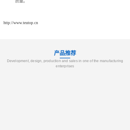
质量。​
http://www.teutop.cn
产品推荐
Development, design, production and sales in one of the manufacturing
enterprises