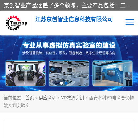
京创智业产品涵盖了多个领域，主要产品包括：工业4.0生产线解决方案，智慧物流综合实训室，教学设备与实验室建设，虚拟仿真实验室等。公司将秉持“创新、执着、诚信、共赢”的理念，以“将服务当作使命”为核心价值观，致力于为客户创造价值，与客户、合作伙伴和员工共同成长。
江苏京创智业信息科技有限公司
VR物流实训
低碳供应链
生产系统仿真
冷链物流
供应链管理
思政
当前位置：
首页
>
供应商机
>
VR物流实训
> 西安本科VR电商仓储物
智慧零售实训
智能制造
流实训实验室
智慧物流实训室
质量管理实验台
物流数字孪生
数字企业经营