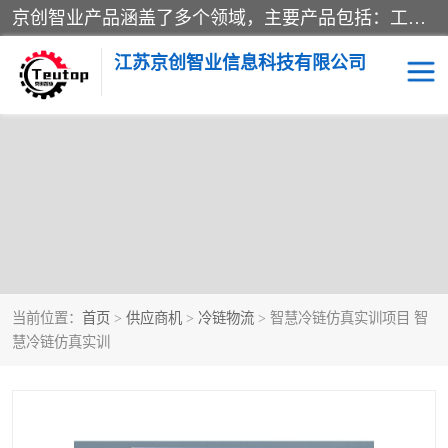
京创智业产品涵盖了多个领域，主要产品包括：工业4.0生产线解决方案，智慧物流综合实训室，教学设备与实验室建设，虚拟仿真实验室等。公司将秉持“创新、执着、诚信、共赢”的理念，以“将服务当作使命”为核心价值观，致力于为客户创造价值，与客户、合作伙伴和员工共同成长。
江苏京创智业信息科技有限公司
当前位置：
首页
>
供应商机
>
冷链物流
> 智慧冷链仿真实训项目 智
慧冷链仿真实训