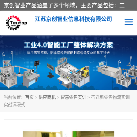
京创智业产品涵盖了多个领域，主要产品包括：工业4.0生产线解决方案，智慧物流综合实训室，教学设备与实验室建设，虚拟仿真实验室等。公司将秉持“创新、执着、诚信、共赢”的理念，以“将服务当作使命”为核心价值观，致力于为客户创造价值，与客户、合作伙伴和员工共同成长。
江苏京创智业信息科技有限公司
VR物流实训
低碳供应链
生产系统仿真
冷链物流
供应链管理
思政
当前位置：
首页
>
供应商机
>
智慧零售实训
> 宿迁新零售物流实训
智慧零售实训
智能制造
实战沉浸式
智慧物流实训室
质量管理实验台
物流数字孪生
数字企业经营