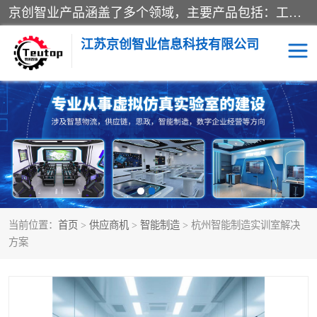
京创智业产品涵盖了多个领域，主要产品包括：工业4.0生产线解决方案，智慧物流综合实训室，教学设备与实验室建设，虚拟仿真实验室等。公司将秉持“创新、执着、诚信、共赢”的理念，以“将服务当作使命”为核心价值观，致力于为客户创造价值，与客户、合作伙伴和员工共同成长。
江苏京创智业信息科技有限公司
VR物流实训
低碳供应链
生产系统仿真
冷链物流
供应链管理
思政
当前位置：
首页
>
供应商机
>
智能制造
> 杭州智能制造实训室解决
智慧零售实训
智能制造
方案
智慧物流实训室
质量管理实验台
物流数字孪生
数字企业经营