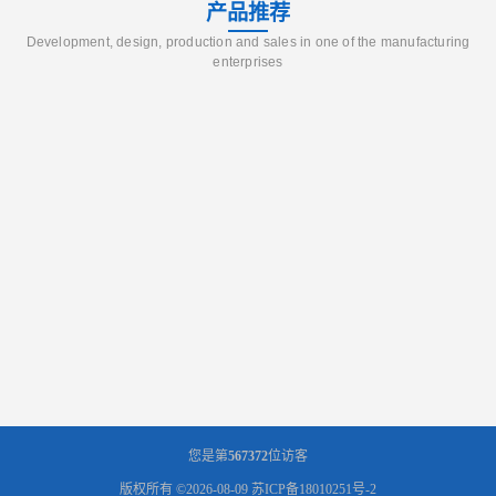
产品推荐
Development, design, production and sales in one of the manufacturing
enterprises
您是第
567372
位访客
版权所有 ©2026-08-09
苏ICP备18010251号-2