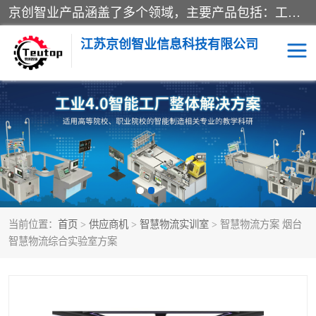
京创智业产品涵盖了多个领域，主要产品包括：工业4.0生产线解决方案，智慧物流综合实训室，教学设备与实验室建设，虚拟仿真实验室等。公司将秉持“创新、执着、诚信、共赢”的理念，以“将服务当作使命”为核心价值观，致力于为客户创造价值，与客户、合作伙伴和员工共同成长。
江苏京创智业信息科技有限公司
VR物流实训
低碳供应链
生产系统仿真
冷链物流
供应链管理
思政
当前位置：
首页
>
供应商机
>
智慧物流实训室
> 智慧物流方案 烟台
智慧零售实训
智能制造
智慧物流综合实验室方案
智慧物流实训室
质量管理实验台
物流数字孪生
数字企业经营