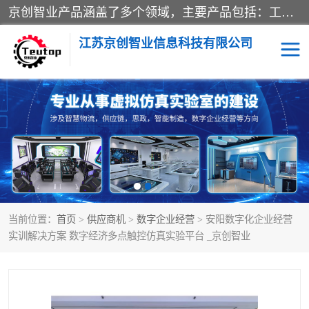
京创智业产品涵盖了多个领域，主要产品包括：工业4.0生产线解决方案，智慧物流综合实训室，教学设备与实验室建设，虚拟仿真实验室等。公司将秉持“创新、执着、诚信、共赢”的理念，以“将服务当作使命”为核心价值观，致力于为客户创造价值，与客户、合作伙伴和员工共同成长。
江苏京创智业信息科技有限公司
VR物流实训
低碳供应链
生产系统仿真
冷链物流
供应链管理
思政
当前位置：
首页
>
供应商机
>
数字企业经营
> 安阳数字化企业经营
智慧零售实训
智能制造
实训解决方案 数字经济多点触控仿真实验平台 _京创智业
智慧物流实训室
质量管理实验台
物流数字孪生
数字企业经营