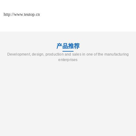
http://www.teutop.cn
产品推荐
Development, design, production and sales in one of the manufacturing
enterprises