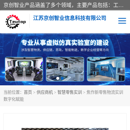
京创智业产品涵盖了多个领域，主要产品包括：工业4.0生产线解决方案，智慧物流综合实训室，教学设备与实验室建设，虚拟仿真实验室等。公司将秉持“创新、执着、诚信、共赢”的理念，以“将服务当作使命”为核心价值观，致力于为客户创造价值，与客户、合作伙伴和员工共同成长。
江苏京创智业信息科技有限公司
VR物流实训
低碳供应链
生产系统仿真
冷链物流
供应链管理
思政
当前位置：
首页
>
供应商机
>
智慧零售实训
> 焦作新零售物流实训
智慧零售实训
智能制造
数字化赋能
智慧物流实训室
质量管理实验台
物流数字孪生
数字企业经营