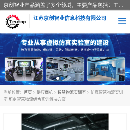
京创智业产品涵盖了多个领域，主要产品包括：工业4.0生产线解决方案，智慧物流综合实训室，教学设备与实验室建设，虚拟仿真实验室等。公司将秉持“创新、执着、诚信、共赢”的理念，以“将服务当作使命”为核心价值观，致力于为客户创造价值，与客户、合作伙伴和员工共同成长。
江苏京创智业信息科技有限公司
VR物流实训
低碳供应链
生产系统仿真
冷链物流
供应链管理
思政
当前位置：
首页
>
供应商机
>
智慧物流实训室
> 仿真智慧物流实训
智慧零售实训
智能制造
室 新乡智慧物流综合实训解决方案
智慧物流实训室
质量管理实验台
物流数字孪生
数字企业经营