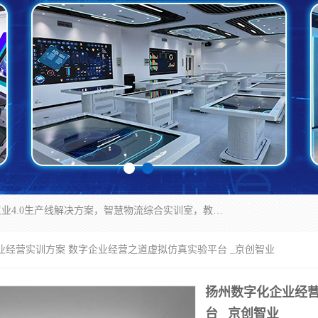
京创智业产品涵盖了多个领域，主要产品包括：工业4.0生产线解决方案，智慧物流综合实训室，教学设备与实验室建设，虚拟仿真实验室等。公司将秉持“创新、执着、诚信、共赢”的理念，以“将服务当作使命”为核心价值观，致力于为客户创造价值，与客户、合作伙伴和员工共同成长。
业经营实训方案 数字企业经营之道虚拟仿真实验平台 _京创智业
扬州数字化企业经营
台 _京创智业