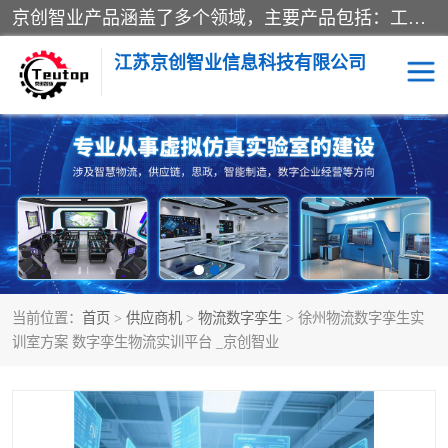
京创智业产品涵盖了多个领域，主要产品包括：工业4.0生产线解决方案，智慧物流综合实训室，教学设备与实验室建设，虚拟仿真实验室等。公司将秉持“创新、执着、诚信、共赢”的理念，以“将服务当作使命”为核心价值观，致力于为客户创造价值，与客户、合作伙伴和员工共同成长。
江苏京创智业信息科技有限公司
VR物流实训
低碳供应链
生产系统仿真
冷链物流
供应链管理
思政
当前位置：
首页
>
供应商机
>
物流数字孪生
> 徐州物流数字孪生实
智慧零售实训
智能制造
训室方案 数字孪生物流实训平台 _京创智业
智慧物流实训室
质量管理实验台
物流数字孪生
数字企业经营