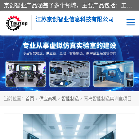
京创智业产品涵盖了多个领域，主要产品包括：工业4.0生产线解决方案，智慧物流综合实训室，教学设备与实验室建设，虚拟仿真实验室等。公司将秉持“创新、执着、诚信、共赢”的理念，以“将服务当作使命”为核心价值观，致力于为客户创造价值，与客户、合作伙伴和员工共同成长。
江苏京创智业信息科技有限公司
VR物流实训
低碳供应链
生产系统仿真
冷链物流
供应链管理
思政
当前位置：
首页
>
供应商机
>
智能制造
> 青岛智能制造实训室项目
智慧零售实训
智能制造
智慧物流实训室
质量管理实验台
物流数字孪生
数字企业经营