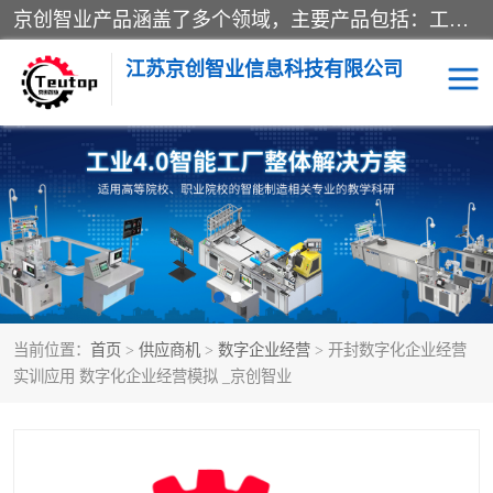
京创智业产品涵盖了多个领域，主要产品包括：工业4.0生产线解决方案，智慧物流综合实训室，教学设备与实验室建设，虚拟仿真实验室等。公司将秉持“创新、执着、诚信、共赢”的理念，以“将服务当作使命”为核心价值观，致力于为客户创造价值，与客户、合作伙伴和员工共同成长。
江苏京创智业信息科技有限公司
VR物流实训
低碳供应链
生产系统仿真
冷链物流
供应链管理
思政
当前位置：
首页
>
供应商机
>
数字企业经营
> 开封数字化企业经营
智慧零售实训
智能制造
实训应用 数字化企业经营模拟 _京创智业
智慧物流实训室
质量管理实验台
物流数字孪生
数字企业经营