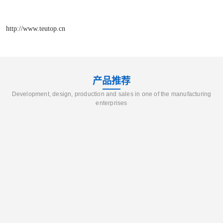
http://www.teutop.cn
产品推荐
Development, design, production and sales in one of the manufacturing
enterprises