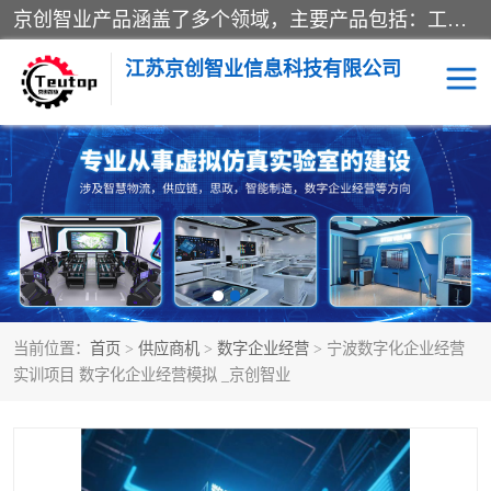
京创智业产品涵盖了多个领域，主要产品包括：工业4.0生产线解决方案，智慧物流综合实训室，教学设备与实验室建设，虚拟仿真实验室等。公司将秉持“创新、执着、诚信、共赢”的理念，以“将服务当作使命”为核心价值观，致力于为客户创造价值，与客户、合作伙伴和员工共同成长。
江苏京创智业信息科技有限公司
VR物流实训
低碳供应链
生产系统仿真
冷链物流
供应链管理
思政
当前位置：
首页
>
供应商机
>
数字企业经营
> 宁波数字化企业经营
智慧零售实训
智能制造
实训项目 数字化企业经营模拟 _京创智业
智慧物流实训室
质量管理实验台
物流数字孪生
数字企业经营