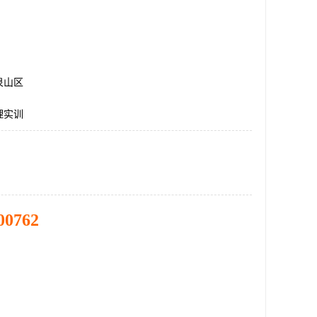
泉山区
理实训
00762