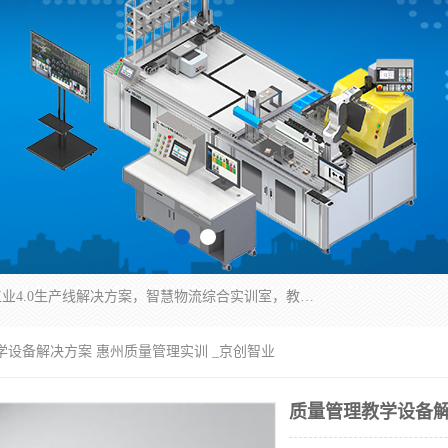
京创智业产品涵盖了多个领域，主要产品包括：工业4.0生产线解决方案，智慧物流综合实训室，教学设备与实验室建设，虚拟仿真实验室等。公司将秉持“创新、执着、诚信、共赢”的理念，以“将服务当作使命”为核心价值观，致力于为客户创造价值，与客户、合作伙伴和员工共同成长。
学设备解决方案 惠州质量管理实训 _京创智业
质量管理教学设备解