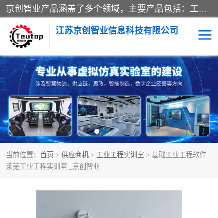
京创智业产品涵盖了多个领域，主要产品包括：工业4.0生产线解决方案，智慧物流综合实训室，教学设备与实验室建设，虚拟仿真实验室等。公司将秉持“创新、执着、诚信、共赢”的理念，以“将服务当作使命”为核心价值观，致力于为客户创造价值，与客户、合作伙伴和员工共同成长。
江苏京创智业信息科技有限公司
VR物流实训
低碳供应链
生产系统仿真
冷链物流
供应链管理
思政
当前位置：
首页
>
供应商机
>
工业工程实训室
> 基础工业工程软件
智慧零售实训
智能制造
莱芜工业工程实训室 _京创智业
智慧物流实训室
质量管理实验台
物流数字孪生
数字企业经营