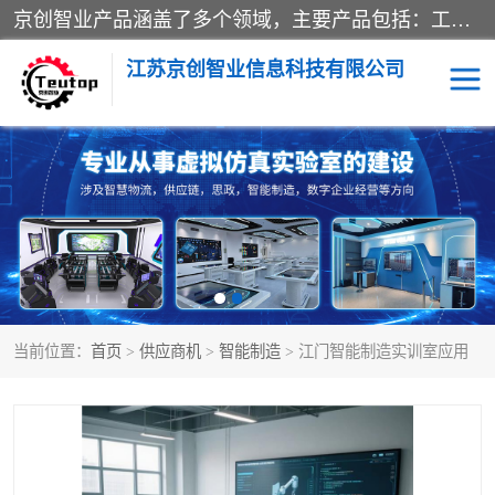
京创智业产品涵盖了多个领域，主要产品包括：工业4.0生产线解决方案，智慧物流综合实训室，教学设备与实验室建设，虚拟仿真实验室等。公司将秉持“创新、执着、诚信、共赢”的理念，以“将服务当作使命”为核心价值观，致力于为客户创造价值，与客户、合作伙伴和员工共同成长。
江苏京创智业信息科技有限公司
VR物流实训
低碳供应链
生产系统仿真
冷链物流
供应链管理
思政
当前位置：
首页
>
供应商机
>
智能制造
> 江门智能制造实训室应用
智慧零售实训
智能制造
智慧物流实训室
质量管理实验台
物流数字孪生
数字企业经营