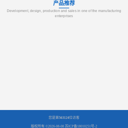
产品推荐
Development, design, production and sales in one of the manufacturing
enterprises
您是第
563124
位访客
版权所有 ©2026-08-08
苏ICP备18010251号-2