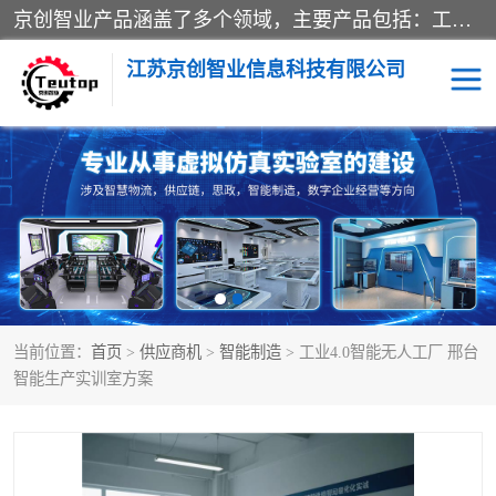
京创智业产品涵盖了多个领域，主要产品包括：工业4.0生产线解决方案，智慧物流综合实训室，教学设备与实验室建设，虚拟仿真实验室等。公司将秉持“创新、执着、诚信、共赢”的理念，以“将服务当作使命”为核心价值观，致力于为客户创造价值，与客户、合作伙伴和员工共同成长。
江苏京创智业信息科技有限公司
VR物流实训
低碳供应链
生产系统仿真
冷链物流
供应链管理
思政
当前位置：
首页
>
供应商机
>
智能制造
> 工业4.0智能无人工厂 邢台
智慧零售实训
智能制造
智能生产实训室方案
智慧物流实训室
质量管理实验台
物流数字孪生
数字企业经营