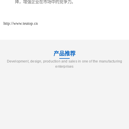
降，增强企业在市场中的竞争力。
http://www.teutop.cn
产品推荐
Development, design, production and sales in one of the manufacturing
enterprises