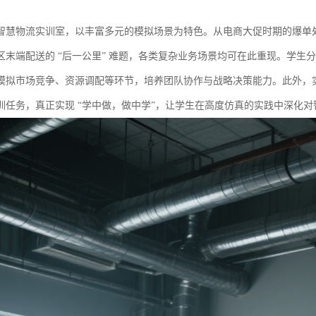
智慧物流实训室，以丰富多元的模拟场景为特色。从电商大促时期的爆单
区末端配送的 “后一公里” 难题，各类复杂业务场景均可在此重现。学生
模拟市场竞争、资源调配等环节，培养团队协作与战略决策能力。此外，
训任务，真正实现 “学中做，做中学”，让学生在高度仿真的实践中深化