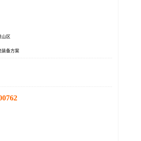
泉山区
流装备方案
00762