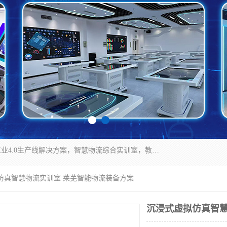
京创智业产品涵盖了多个领域，主要产品包括：工业4.0生产线解决方案，智慧物流综合实训室，教学设备与实验室建设，虚拟仿真实验室等。公司将秉持“创新、执着、诚信、共赢”的理念，以“将服务当作使命”为核心价值观，致力于为客户创造价值，与客户、合作伙伴和员工共同成长。
拟仿真智慧物流实训室 莱芜智能物流装备方案
沉浸式虚拟仿真智慧