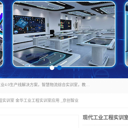
京创智业产品涵盖了多个领域，主要产品包括：工业4.0生产线解决方案，智慧物流综合实训室，教学设备与实验室建设，虚拟仿真实验室等。公司将秉持“创新、执着、诚信、共赢”的理念，以“将服务当作使命”为核心价值观，致力于为客户创造价值，与客户、合作伙伴和员工共同成长。
程实训室 金华工业工程实训室应用 _京创智业
现代工业工程实训室