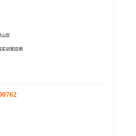
泉山区
程实训室应用
00762