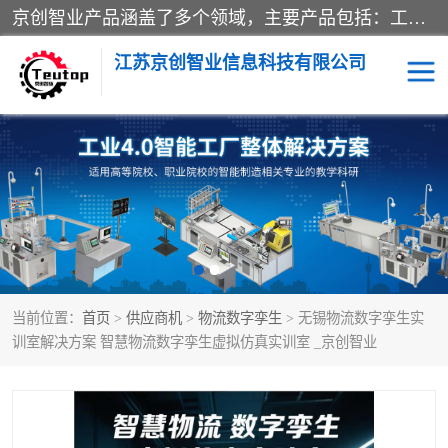
京创智业产品涵盖了多个领域，主要产品包括：工业4.0生产线解决方案，智慧物流综合实训室，教学设备与实验室建设，虚拟仿真实验室等。公司将秉持“创新、执着、诚信、共赢”的理念，以“将服务当作使命”为核心价值观，致力于为客户创造价值，与客户、合作伙伴和员工共同成长。
江苏京创智业信息科技有限公司
VR物流实训
低碳供应链
生产系统仿真
冷链物流
供应链管理
思政
当前位置：
首页
>
供应商机
>
物流数字孪生
> 无锡物流数字孪生实
智慧零售实训
智能制造
训室解决方案 智慧物流数字孪生虚拟仿真实训室 _京创智业
智慧物流实训室
质量管理实验台
物流数字孪生
数字企业经营