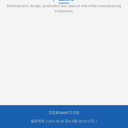
Development, design, production and sales in one of the manufacturing
enterprises
您是第
564687
位访客
版权所有 ©2026-08-09
苏ICP备18010251号-2