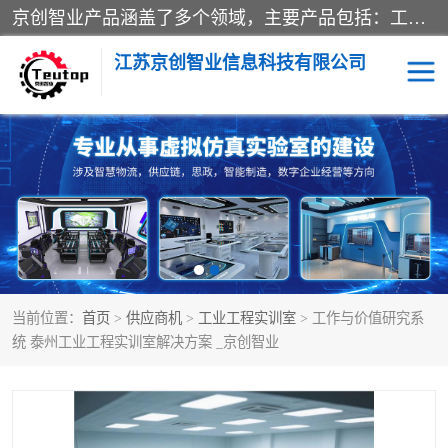
京创智业产品涵盖了多个领域，主要产品包括：工业4.0生产线解决方案，智慧物流综合实训室，教学设备与实验室建设，虚拟仿真实验室等。公司将秉持“创新、执着、诚信、共赢”的理念，以“将服务当作使命”为核心价值观，致力于为客户创造价值，与客户、合作伙伴和员工共同成长。
江苏京创智业信息科技有限公司
VR物流实训
低碳供应链
生产系统仿真
冷链物流
供应链管理
思政
当前位置：
首页
>
供应商机
>
工业工程实训室
> 工作与价值研究系
智慧零售实训
智能制造
统 泰州工业工程实训室解决方案 _京创智业
智慧物流实训室
质量管理实验台
物流数字孪生
数字企业经营