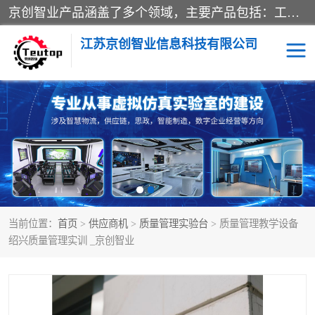
京创智业产品涵盖了多个领域，主要产品包括：工业4.0生产线解决方案，智慧物流综合实训室，教学设备与实验室建设，虚拟仿真实验室等。公司将秉持“创新、执着、诚信、共赢”的理念，以“将服务当作使命”为核心价值观，致力于为客户创造价值，与客户、合作伙伴和员工共同成长。
江苏京创智业信息科技有限公司
VR物流实训
低碳供应链
生产系统仿真
冷链物流
供应链管理
思政
当前位置：
首页
>
供应商机
>
质量管理实验台
> 质量管理教学设备
智慧零售实训
智能制造
绍兴质量管理实训 _京创智业
智慧物流实训室
质量管理实验台
物流数字孪生
数字企业经营