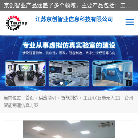
京创智业产品涵盖了多个领域，主要产品包括：工业4.0生产线解决方案，智慧物流综合实训室，教学设备与实验室建设，虚拟仿真实验室等。公司将秉持“创新、执着、诚信、共赢”的理念，以“将服务当作使命”为核心价值观，致力于为客户创造价值，与客户、合作伙伴和员工共同成长。
江苏京创智业信息科技有限公司
VR物流实训
低碳供应链
生产系统仿真
冷链物流
供应链管理
思政
当前位置：
首页
>
供应商机
>
智能制造
> 工业4.0智能无人工厂 台州
智慧零售实训
智能制造
智能制造仿真方案
智慧物流实训室
质量管理实验台
物流数字孪生
数字企业经营