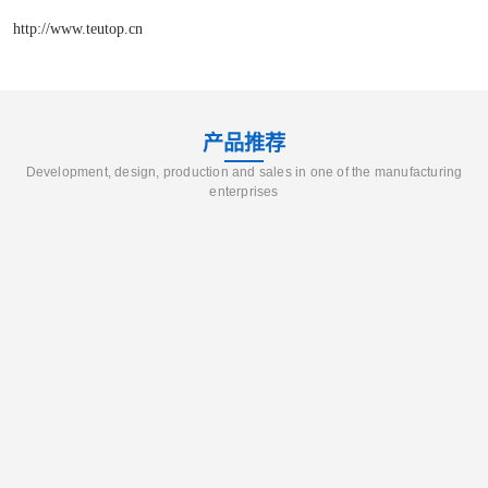
http://www.teutop.cn
产品推荐
Development, design, production and sales in one of the manufacturing
enterprises