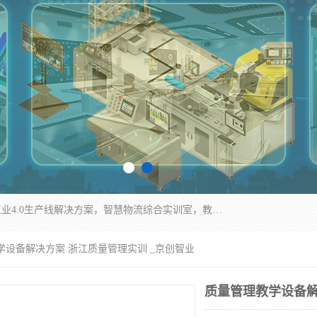
京创智业产品涵盖了多个领域，主要产品包括：工业4.0生产线解决方案，智慧物流综合实训室，教学设备与实验室建设，虚拟仿真实验室等。公司将秉持“创新、执着、诚信、共赢”的理念，以“将服务当作使命”为核心价值观，致力于为客户创造价值，与客户、合作伙伴和员工共同成长。
学设备解决方案 浙江质量管理实训 _京创智业
质量管理教学设备解