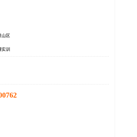
泉山区
理实训
00762