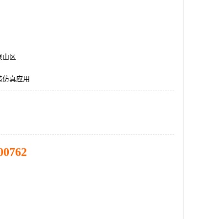
泉山区
造仿真应用
00762