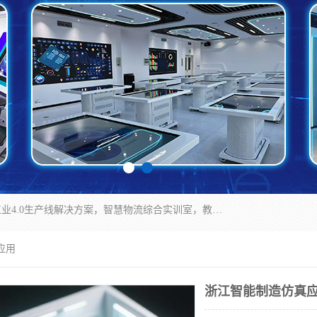
京创智业产品涵盖了多个领域，主要产品包括：工业4.0生产线解决方案，智慧物流综合实训室，教学设备与实验室建设，虚拟仿真实验室等。公司将秉持“创新、执着、诚信、共赢”的理念，以“将服务当作使命”为核心价值观，致力于为客户创造价值，与客户、合作伙伴和员工共同成长。
应用
浙江智能制造仿真