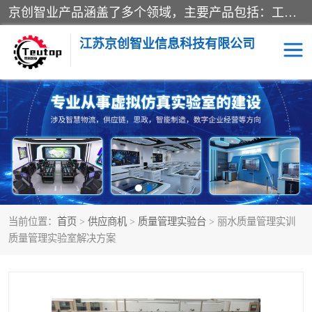
京创智业产品涵盖了多个领域，主要产品包括：工业4.0生产线解决方案，智慧物流综合实训室，教学设备与实验室建设，虚拟仿真实验室等。公司将秉持“创新、执着、诚信、共赢”的理念，以“将服务当作使命”为核心价值观，致力于为客户创造价值，与客户、合作伙伴和员工共同成长。
江苏京创智业信息科技有限公司
VR物流实训
低碳供应链
生产系统仿真
冷链物流
供应链管理
思政
当前位置：
首页
>
供应商机
>
质量管理实验台
> 丽水质量管理实训
智慧零售实训
智能制造
质量管理实验室解决方案
智慧物流实训室
质量管理实验台
物流数字孪生
数字企业经营