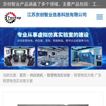
京创智业产品涵盖了多个领域，主要产品包括：工业4.0生产线解决方案，智慧物流综合实训室，教学设备与实验室建设，虚拟仿真实验室等。公司将秉持“创新、执着、诚信、共赢”的理念，以“将服务当作使命”为核心价值观，致力于为客户创造价值，与客户、合作伙伴和员工共同成长。
江苏京创智业信息科技有限公司
VR物流实训
低碳供应链
生产系统仿真
冷链物流
供应链管理
思政
当前位置：
首页
>
供应商机
>
智慧物流实训室
> 智慧物流方案 广东
智慧零售实训
智能制造
智慧物流实训室方案
智慧物流实训室
质量管理实验台
物流数字孪生
数字企业经营