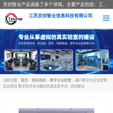
京创智业产品涵盖了多个领域，主要产品包括：工业4.0生产线解决方案，智慧物流综合实训室，教学设备与实验室建设，虚拟仿真实验室等。公司将秉持“创新、执着、诚信、共赢”的理念，以“将服务当作使命”为核心价值观，致力于为客户创造价值，与客户、合作伙伴和员工共同成长。
江苏京创智业信息科技有限公司
VR物流实训
低碳供应链
生产系统仿真
冷链物流
供应链管理
思政
当前位置：
首页
>
供应商机
>
数字企业经营
> 嘉兴数字化企业经营
智慧零售实训
智能制造
实训项目 数字经济多点触控仿真实验平台 _京创智业
智慧物流实训室
质量管理实验台
物流数字孪生
数字企业经营