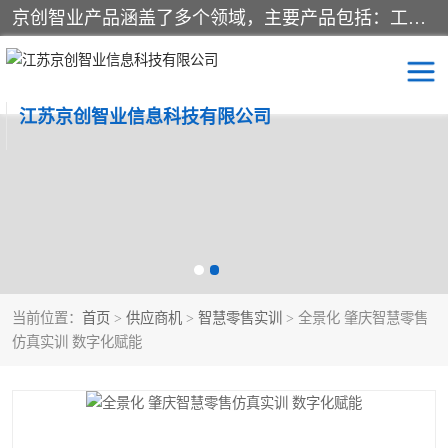
京创智业产品涵盖了多个领域，主要产品包括：工业4.0生产线解决方案，智慧物流综合实训室，教学设备与实验室建设，虚拟仿真实验室等。公司将秉持“创新、执着、诚信、共赢”的理念，以“将服务当作使命”为核心价值观，致力于为客户创造价值，与客户、合作伙伴和员工共同成长。
江苏京创智业信息科技有限公司
VR物流实训
低碳供应链
生产系统仿真
冷链物流
供应链管理
思政
当前位置：
首页
>
供应商机
>
智慧零售实训
> 全景化 肇庆智慧零售
智慧零售实训
智能制造
仿真实训 数字化赋能
智慧物流实训室
质量管理实验台
物流数字孪生
数字企业经营