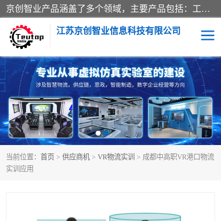
京创智业产品涵盖了多个领域，主要产品包括：工业4.0生产线解决方案，智慧物流综合实训室，教学设备与实验室建设，虚拟仿真实验室等。公司将秉持“创新、执着、诚信、共赢”的理念，以“将服务当作使命”为核心价值观，致力于为客户创造价值，与客户、合作伙伴和员工共同成长。
江苏京创智业信息科技有限公司
VR物流实训
低碳供应链
生产系统仿真
冷链物流
供应链管理
思政
当前位置：
首页
>
供应商机
>
VR物流实训
> 成都中高职VR港口物流
智慧零售实训
智能制造
实训应用
智慧物流实训室
质量管理实验台
物流数字孪生
数字企业经营