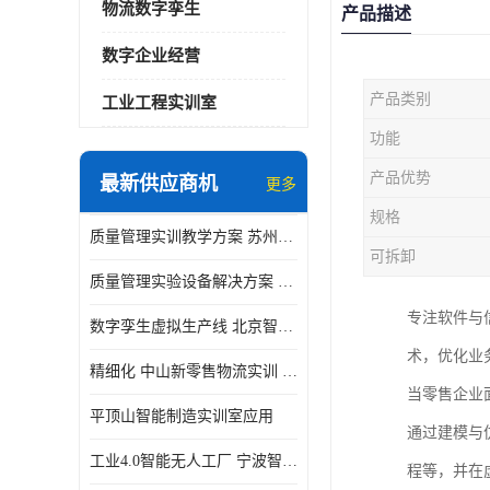
物流数字孪生
产品描述
数字企业经营
产品类别
工业工程实训室
功能
产品优势
最新供应商机
更多
规格
质量管理实训教学方案 苏州质量管理实训 _京创智业
可拆卸
质量管理实验设备解决方案 徐州质量管理实训 _京创智业
专注软件与
数字孪生虚拟生产线 北京智能制造仿真应用
术，优化业
精细化 中山新零售物流实训 数字化赋能
当零售企业
平顶山智能制造实训室应用
通过建模与
工业4.0智能无人工厂 宁波智能制造仿真项目
程等，并在