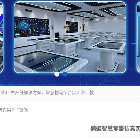
京创智业产品涵盖了多个领域，主要产品包括：工业4.0生产线解决方案，智慧物流综合实训室，教学设备与实验室建设，虚拟仿真实验室等。公司将秉持“创新、执着、诚信、共赢”的理念，以“将服务当作使命”为核心价值观，致力于为客户创造价值，与客户、合作伙伴和员工共同成长。
仿真实训 *智能
鹤壁智慧零售仿真实