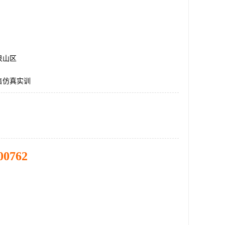
泉山区
售仿真实训
00762