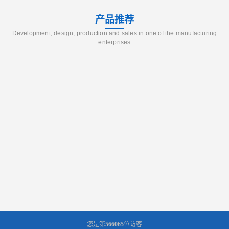
产品推荐
Development, design, production and sales in one of the manufacturing
enterprises
您是第
566065
位访客