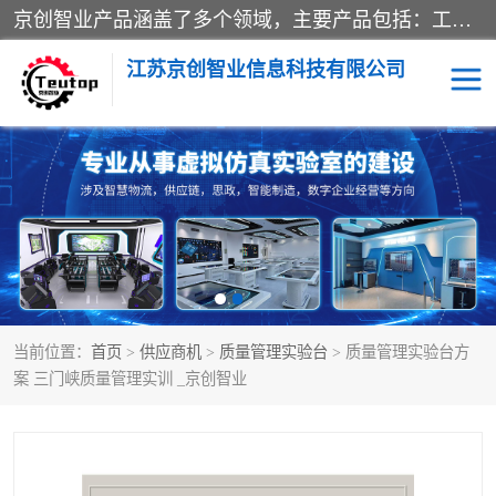
京创智业产品涵盖了多个领域，主要产品包括：工业4.0生产线解决方案，智慧物流综合实训室，教学设备与实验室建设，虚拟仿真实验室等。公司将秉持“创新、执着、诚信、共赢”的理念，以“将服务当作使命”为核心价值观，致力于为客户创造价值，与客户、合作伙伴和员工共同成长。
江苏京创智业信息科技有限公司
VR物流实训
低碳供应链
生产系统仿真
冷链物流
供应链管理
思政
当前位置：
首页
>
供应商机
>
质量管理实验台
> 质量管理实验台方
智慧零售实训
智能制造
案 三门峡质量管理实训 _京创智业
智慧物流实训室
质量管理实验台
物流数字孪生
数字企业经营