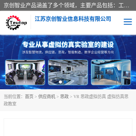
京创智业产品涵盖了多个领域，主要产品包括：工业4.0生产线解决方案，智慧物流综合实训室，教学设备与实验室建设，虚拟仿真实验室等。公司将秉持“创新、执着、诚信、共赢”的理念，以“将服务当作使命”为核心价值观，致力于为客户创造价值，与客户、合作伙伴和员工共同成长。
江苏京创智业信息科技有限公司
VR物流实训
低碳供应链
生产系统仿真
冷链物流
供应链管理
思政
当前位置：
首页
>
供应商机
>
思政
> VR 思政虚拟仿真 虚拟仿真思
智慧零售实训
智能制造
政教室
智慧物流实训室
质量管理实验台
物流数字孪生
数字企业经营