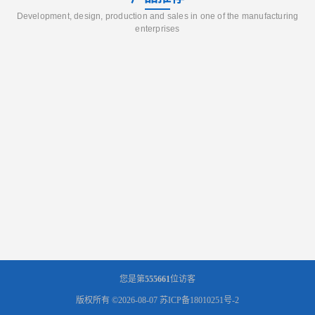
Development, design, production and sales in one of the manufacturing
enterprises
您是第
555661
位访客
版权所有 ©2026-08-07
苏ICP备18010251号-2