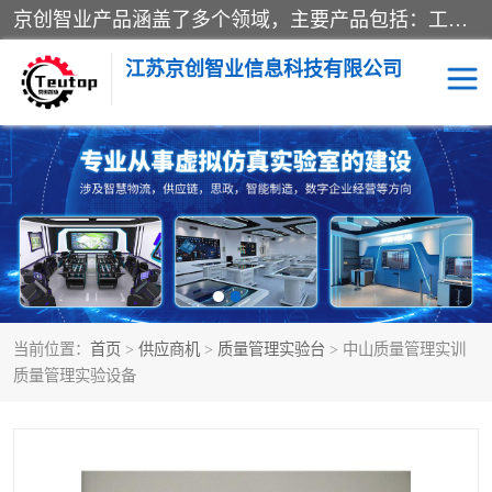
京创智业产品涵盖了多个领域，主要产品包括：工业4.0生产线解决方案，智慧物流综合实训室，教学设备与实验室建设，虚拟仿真实验室等。公司将秉持“创新、执着、诚信、共赢”的理念，以“将服务当作使命”为核心价值观，致力于为客户创造价值，与客户、合作伙伴和员工共同成长。
江苏京创智业信息科技有限公司
VR物流实训
低碳供应链
生产系统仿真
冷链物流
供应链管理
思政
当前位置：
首页
>
供应商机
>
质量管理实验台
> 中山质量管理实训
智慧零售实训
智能制造
质量管理实验设备
智慧物流实训室
质量管理实验台
物流数字孪生
数字企业经营